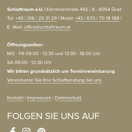
Schlaftraum e.U. |
Kärntnerstraße
442
| A
- 8054
Graz
Tel.
+43
/
316
/
25
31
29
| Mobil:
+43
/
670
/
70
18
188
|
E-
Mail:
office@schlaftraum.at
Öffnungszeiten:
MO - FR 09:00 - 12:30 und 13:30 - 18:00 Uhr
SA 09:00 - 12:30 Uhr
Wir bitten grundsätzlich um Terminvereinbarung
Vereinbaren Sie Ihre Schlafberatung bei uns
Kontakt
|
Impressum
|
Datenschutz
FOLGEN SIE UNS AUF
Kundenbewertungen und Erfahrungen zu
Schlaftraum e.U.