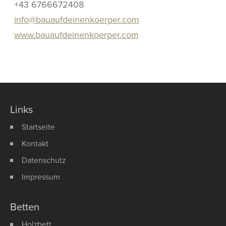
+43 6766672408
info@bauaufdeinenkoerper.com
www.bauaufdeinenkoerper.com
Links
Startseite
Kontakt
Datenschutz
Impressum
Betten
Holzbett