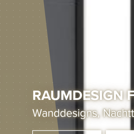
RAUMDESIGN F
Wanddesigns, Nachtt