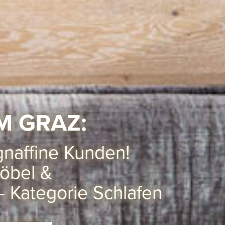
M GRAZ
:
ignaffine Kunden!
Möbel &
 Kategorie Schlafen