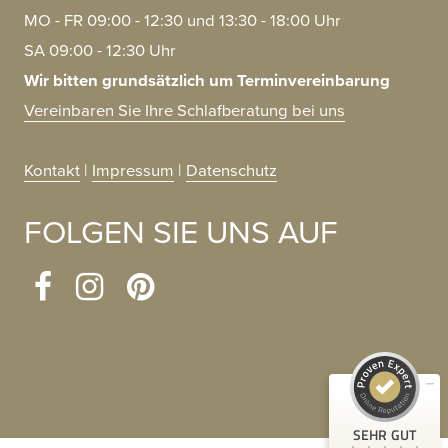
MO - FR 09:00 - 12:30 und 13:30 - 18:00 Uhr
SA 09:00 - 12:30 Uhr
Wir bitten grundsätzlich um Terminvereinbarung
Vereinbaren Sie Ihre Schlafberatung bei uns
Kontakt
|
Impressum
|
Datenschutz
FOLGEN SIE UNS AUF
Kundenbewertungen und Erfahrungen zu
Schlaftraum e.U.
SEHR GUT
100%
Empfehlungen auf
ProvenExpert.com
4,98 / 5,00
185
104
Bewertungen auf
Bewertungen von 3
ProvenExpert.com
anderen Quellen
SEHR GUT