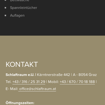
Spannleintücher
Auflagen
KONTAKT
Schlaftraum e.U. |
Kärntnerstraße
442
| A
- 8054
Graz
Tel.
+43
/
316
/
25
31
29
| Mobil:
+43
/
670
/
70
18
188
|
E-
Mail:
office@schlaftraum.at
Öffnungszeiten: